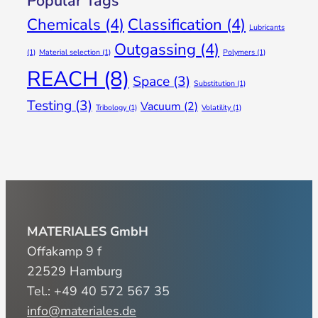
Popular Tags
Chemicals
(4)
Classification
(4)
Lubricants
Outgassing
(4)
(1)
Material selection
(1)
Polymers
(1)
REACH
(8)
Space
(3)
Substitution
(1)
Testing
(3)
Vacuum
(2)
Tribology
(1)
Volatility
(1)
MATERIALES GmbH
Offakamp 9 f
22529 Hamburg
Tel.: +49 40 572 567 35
info@materiales.de