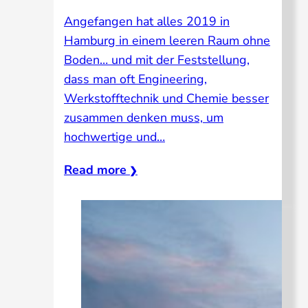
Angefangen hat alles 2019 in
Hamburg in einem leeren Raum ohne
Boden… und mit der Feststellung,
dass man oft Engineering,
Werkstofftechnik und Chemie besser
zusammen denken muss, um
hochwertige und…
Read more
❯